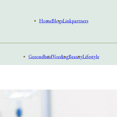
Home
Blogs
Linkpartners
Gezondheid
Voeding
Beauty
Lifestyle