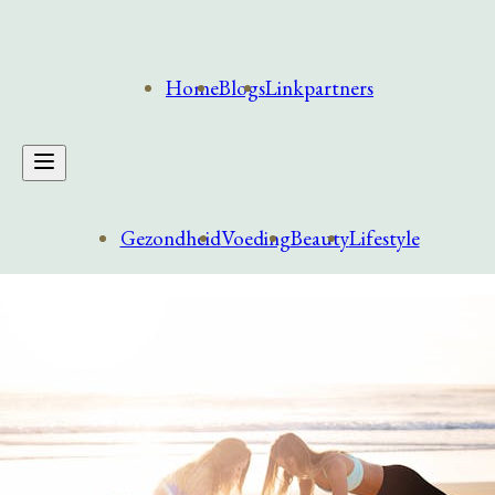
Home
Blogs
Linkpartners
Gezondheid
Voeding
Beauty
Lifestyle